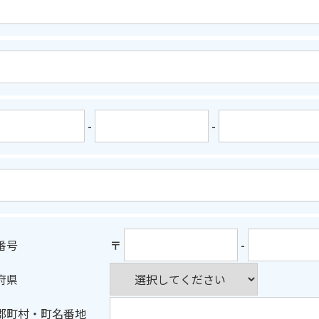
-
-
番号
〒
-
府県
郡町村・町名番地